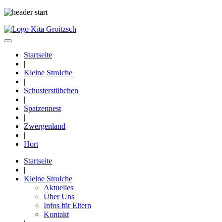
Startseite
|
Kleine Strolche
|
Schusterstübchen
|
Spatzennest
|
Zwergenland
|
Hort
Startseite
|
Kleine Strolche
Aktuelles
Über Uns
Infos für Eltern
Kontakt