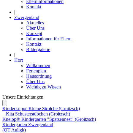
Elterninformationen
Kontakt
|
Zwergenland
Aktuelles
Über Uns
Konzept
Informationen für Eltern
Kontakt
Bildergalerie
|
Hort
Willkommen
Ferienplan
Hausordnung
Über Uns
Wichtig zu Wissen
Unsere
Einrichtungen
Kinderkrippe Kleine Strolche (Groitzsch)
Kita Schusterstübchen (Groitzsch)
Kneipp®-Kindergarten "Spatzennest" (Groitzsch)
Kindergarten Zwergenland
(OT Auligk)