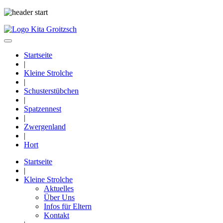
Startseite
|
Kleine Strolche
|
Schusterstübchen
|
Spatzennest
|
Zwergenland
|
Hort
Startseite
|
Kleine Strolche
Aktuelles
Über Uns
Infos für Eltern
Kontakt