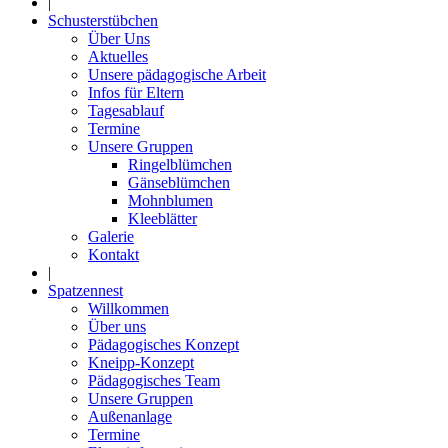
|
Schusterstübchen
Über Uns
Aktuelles
Unsere pädagogische Arbeit
Infos für Eltern
Tagesablauf
Termine
Unsere Gruppen
Ringelblümchen
Gänseblümchen
Mohnblumen
Kleeblätter
Galerie
Kontakt
|
Spatzennest
Willkommen
Über uns
Pädagogisches Konzept
Kneipp-Konzept
Pädagogisches Team
Unsere Gruppen
Außenanlage
Termine